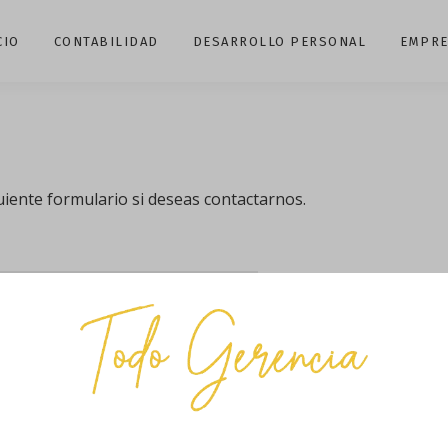
CIO
CONTABILIDAD
DESARROLLO PERSONAL
EMPRE
uiente formulario si deseas contactarnos.