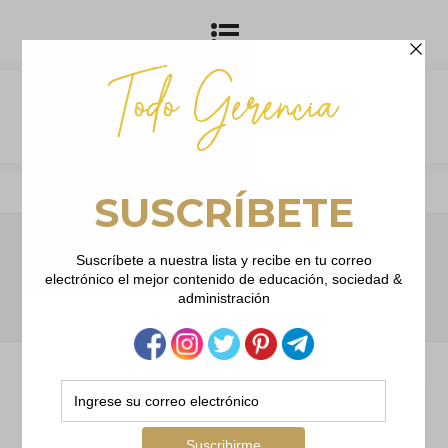
Browsing Tag
comunicacion
DESARROLLO PERSONAL
¿Qué es la comunicación asertiva?